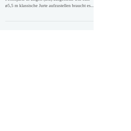
Jurte in Engen (DE) aufgestellt
Heute haben wie das Ferienhaus bzw. die
Ferienjurte in Engen (DE) aufgestellt. Um eine
ø5,5 m klassische Jurte aufzustellen braucht es...