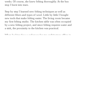
weeks. Of course, she knew felting thoroughly. At the bus
stop I burst into tears.
Step by step I learned new felting techniques as well as
different fibers and types of wool. Little by little I bought
new tools that make felting easier. The living room became
my first felting studio. The kitchen table was often occupied
by a new felting project, and since felting requires water and
a sink, the proximity to the kitchen was practical.
When looking for a workspace for my architecture office in
Lausanne, an infrastructure with storage space and a water
basin for a felting studio was also important to me. Ideally
on the ground floor with a large display window for
exhibitions. Felting has become an integral part of my
work-life balance. It accompanies me parallel to my
practical construction work. I share my knowledge through
workshops with architecture students and other interested
parties.