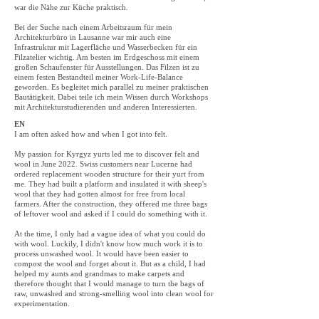
war die Nähe zur Küche praktisch.
Bei der Suche nach einem Arbeitsraum für mein
Architekturbüro in Lausanne war mir auch eine
Infrastruktur mit Lagerfläche und Wasserbecken für ein
Filzatelier wichtig. Am besten im Erdgeschoss mit einem
großen Schaufenster für Ausstellungen. Das Filzen ist zu
einem festen Bestandteil meiner Work-Life-Balance
geworden. Es begleitet mich parallel zu meiner praktischen
Bautätigkeit. Dabei teile ich mein Wissen durch Workshops
mit Architekturstudierenden und anderen Interessierten.
EN
I am often asked how and when I got into felt.
My passion for Kyrgyz yurts led me to discover felt and
wool in June 2022. Swiss customers near Lucerne had
ordered replacement wooden structure for their yurt from
me. They had built a platform and insulated it with sheep's
wool that they had gotten almost for free from local
farmers. After the construction, they offered me three bags
of leftover wool and asked if I could do something with it.
At the time, I only had a vague idea of ​​what you could do
with wool. Luckily, I didn't know how much work it is to
process unwashed wool. It would have been easier to
compost the wool and forget about it. But as a child, I had
helped my aunts and grandmas to make carpets and
therefore thought that I would manage to turn the bags of
raw, unwashed and strong-smelling wool into clean wool for
experimentation.