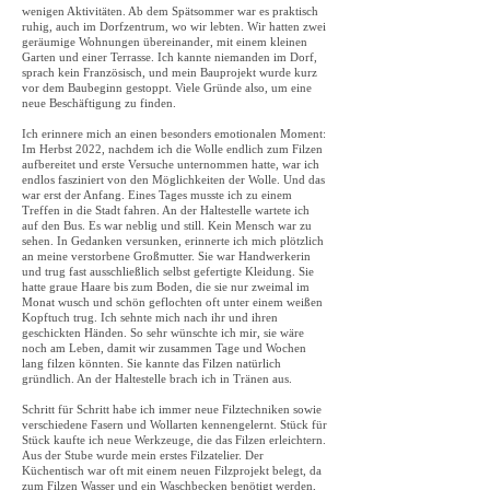
wenigen Aktivitäten. Ab dem Spätsommer war es praktisch
ruhig, auch im Dorfzentrum, wo wir lebten. Wir hatten zwei
geräumige Wohnungen übereinander, mit einem kleinen
Garten und einer Terrasse. Ich kannte niemanden im Dorf,
sprach kein Französisch, und mein Bauprojekt wurde kurz
vor dem Baubeginn gestoppt. Viele Gründe also, um eine
neue Beschäftigung zu finden.
Ich erinnere mich an einen besonders emotionalen Moment:
Im Herbst 2022, nachdem ich die Wolle endlich zum Filzen
aufbereitet und erste Versuche unternommen hatte, war ich
endlos fasziniert von den Möglichkeiten der Wolle. Und das
war erst der Anfang. Eines Tages musste ich zu einem
Treffen in die Stadt fahren. An der Haltestelle wartete ich
auf den Bus. Es war neblig und still. Kein Mensch war zu
sehen. In Gedanken versunken, erinnerte ich mich plötzlich
an meine verstorbene Großmutter. Sie war Handwerkerin
und trug fast ausschließlich selbst gefertigte Kleidung. Sie
hatte graue Haare bis zum Boden, die sie nur zweimal im
Monat wusch und schön geflochten oft unter einem weißen
Kopftuch trug. Ich sehnte mich nach ihr und ihren
geschickten Händen. So sehr wünschte ich mir, sie wäre
noch am Leben, damit wir zusammen Tage und Wochen
lang filzen könnten. Sie kannte das Filzen natürlich
gründlich. An der Haltestelle brach ich in Tränen aus.
Schritt für Schritt habe ich immer neue Filztechniken sowie
verschiedene Fasern und Wollarten kennengelernt. Stück für
Stück kaufte ich neue Werkzeuge, die das Filzen erleichtern.
Aus der Stube wurde mein erstes Filzatelier. Der
Küchentisch war oft mit einem neuen Filzprojekt belegt, da
zum Filzen Wasser und ein Waschbecken benötigt werden,