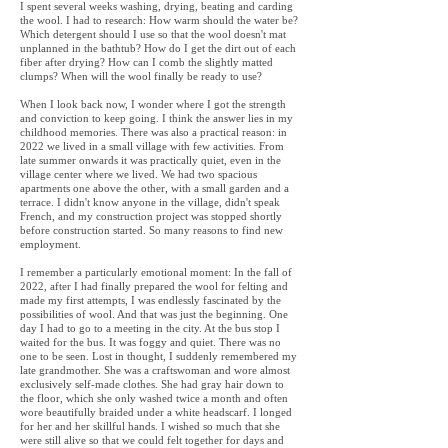
I spent several weeks washing, drying, beating and carding
the wool. I had to research: How warm should the water be?
Which detergent should I use so that the wool doesn't mat
unplanned in the bathtub? How do I get the dirt out of each
fiber after drying? How can I comb the slightly matted
clumps? When will the wool finally be ready to use?
When I look back now, I wonder where I got the strength
and conviction to keep going. I think the answer lies in my
childhood memories. There was also a practical reason: in
2022 we lived in a small village with few activities. From
late summer onwards it was practically quiet, even in the
village center where we lived. We had two spacious
apartments one above the other, with a small garden and a
terrace. I didn't know anyone in the village, didn't speak
French, and my construction project was stopped shortly
before construction started. So many reasons to find new
employment.
I remember a particularly emotional moment: In the fall of
2022, after I had finally prepared the wool for felting and
made my first attempts, I was endlessly fascinated by the
possibilities of wool. And that was just the beginning. One
day I had to go to a meeting in the city. At the bus stop I
waited for the bus. It was foggy and quiet. There was no
one to be seen. Lost in thought, I suddenly remembered my
late grandmother. She was a craftswoman and wore almost
exclusively self-made clothes. She had gray hair down to
the floor, which she only washed twice a month and often
wore beautifully braided under a white headscarf. I longed
for her and her skillful hands. I wished so much that she
were still alive so that we could felt together for days and