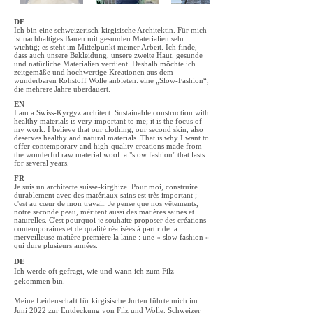
DE
Ich bin eine schweizerisch-kirgisische Architektin. Für mich
ist nachhaltiges Bauen mit gesunden Materialien sehr
wichtig; es steht im Mittelpunkt meiner Arbeit. Ich finde,
dass auch unsere Bekleidung, unsere zweite Haut, gesunde
und natürliche Materialien verdient. Deshalb möchte ich
zeitgemäße und hochwertige Kreationen aus dem
wunderbaren Rohstoff Wolle anbieten: eine „Slow-Fashion“,
die mehrere Jahre überdauert.
EN
I am a Swiss-Kyrgyz architect. Sustainable construction with
healthy materials is very important to me; it is the focus of
my work. I believe that our clothing, our second skin, also
deserves healthy and natural materials. That is why I want to
offer contemporary and high-quality creations made from
the wonderful raw material wool: a "slow fashion" that lasts
for several years.
FR
Je suis un architecte suisse-kirghize. Pour moi, construire
durablement avec des matériaux sains est très important ;
c'est au cœur de mon travail. Je pense que nos vêtements,
notre seconde peau, méritent aussi des matières saines et
naturelles. C'est pourquoi je souhaite proposer des créations
contemporaines et de qualité réalisées à partir de la
merveilleuse matière première la laine : une « slow fashion »
qui dure plusieurs années.
DE
Ich werde oft gefragt, wie und wann ich zum Filz
gekommen bin.
Meine Leidenschaft für kirgisische Jurten führte mich im
Juni 2022 zur Entdeckung von Filz und Wolle. Schweizer