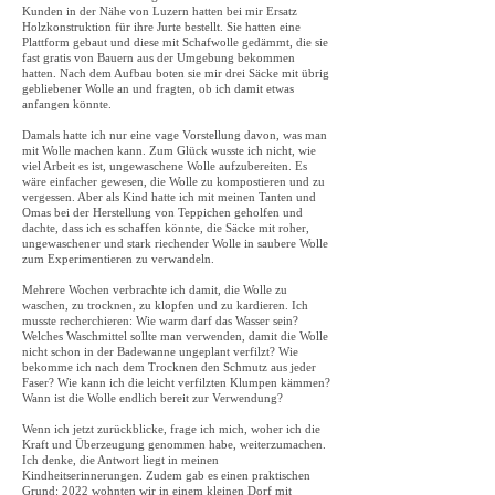
Kunden in der Nähe von Luzern hatten bei mir Ersatz
Holzkonstruktion für ihre Jurte bestellt. Sie hatten eine
Plattform gebaut und diese mit Schafwolle gedämmt, die sie
fast gratis von Bauern aus der Umgebung bekommen
hatten. Nach dem Aufbau boten sie mir drei Säcke mit übrig
gebliebener Wolle an und fragten, ob ich damit etwas
anfangen könnte.
Damals hatte ich nur eine vage Vorstellung davon, was man
mit Wolle machen kann. Zum Glück wusste ich nicht, wie
viel Arbeit es ist, ungewaschene Wolle aufzubereiten. Es
wäre einfacher gewesen, die Wolle zu kompostieren und zu
vergessen. Aber als Kind hatte ich mit meinen Tanten und
Omas bei der Herstellung von Teppichen geholfen und
dachte, dass ich es schaffen könnte, die Säcke mit roher,
ungewaschener und stark riechender Wolle in saubere Wolle
zum Experimentieren zu verwandeln.
Mehrere Wochen verbrachte ich damit, die Wolle zu
waschen, zu trocknen, zu klopfen und zu kardieren. Ich
musste recherchieren: Wie warm darf das Wasser sein?
Welches Waschmittel sollte man verwenden, damit die Wolle
nicht schon in der Badewanne ungeplant verfilzt? Wie
bekomme ich nach dem Trocknen den Schmutz aus jeder
Faser? Wie kann ich die leicht verfilzten Klumpen kämmen?
Wann ist die Wolle endlich bereit zur Verwendung?
Wenn ich jetzt zurückblicke, frage ich mich, woher ich die
Kraft und Überzeugung genommen habe, weiterzumachen.
Ich denke, die Antwort liegt in meinen
Kindheitserinnerungen. Zudem gab es einen praktischen
Grund: 2022 wohnten wir in einem kleinen Dorf mit